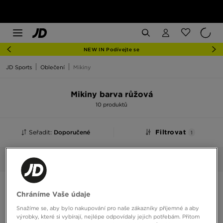
NEW IN Podívejte se
JD Sports
Oblečení
Mikiny
Mikiny barva růžová
10 produktů
Seřadit:
Doporučené
Filtrovat
1
Růžová
Vybrané:
Smazat vše
Chráníme Vaše údaje
Snažíme se, aby bylo nakupování pro naše zákazníky příjemné a aby
výrobky, které si vybírají, nejlépe odpovídaly jejich potřebám. Přitom