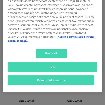
plně respektujeme bezpečnost všech osobních údajů. Klikněte na
„OK“, pokud chcete, abychom informace o Vašem chování na našich
webových stránkách používali k vypracování personalizovaného
obsahu speciálně pro Vás, včetně doporučení produktů
přizpůsobených Vašim potřebám a zájmům, personalizované reklamy
nebo k zapamatování vašich vybraných preferencí. Své rozhodnutí a
nastavení souborů cookie můžete kdykoli změnit výběrem možnosti
ONLY AT
„Nastavit“. Pokud si nepřejete dostávat personalizované nabídky
produktů přizpůsobené Vašim preferencím, zvolte „Odmítnout
všechny“. Další informace naleznete v
našich podmínkách ochrany
osobních údajů.
NIKE MIKINA G NSW STUDIO FLC
NIKE MIKINA ROZEPÍNACÍ Z
BXY OS LBR
KAPTUREM W STDO FLC OS CRP
1690 Kč
Nastavit
990 Kč
OK
Odmítnout všechny
ONLY AT
ONLY AT