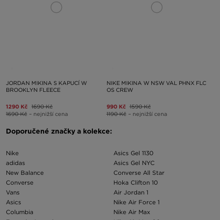
JORDAN MIKINA S KAPUCÍ W
NIKE MIKINA W NSW VAL PHNX FLC
BROOKLYN FLEECE
OS CREW
1290 Kč
1690 Kč
990 Kč
1590 Kč
1690 Kč
– nejnižší cena
1190 Kč
– nejnižší cena
Doporučené značky a kolekce:
Nike
Asics Gel 1130
adidas
Asics Gel NYC
New Balance
Converse All Star
Converse
Hoka Clifton 10
Vans
Air Jordan 1
Asics
Nike Air Force 1
Columbia
Nike Air Max