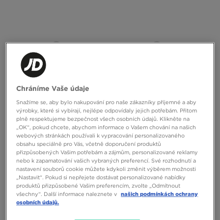
Chráníme Vaše údaje
Snažíme se, aby bylo nakupování pro naše zákazníky příjemné a aby
výrobky, které si vybírají, nejlépe odpovídaly jejich potřebám. Přitom
plně respektujeme bezpečnost všech osobních údajů. Klikněte na
NIKE MIKINA ROZEPÍNACÍ PRO DRI-
NIKE MIKINA ROZEPÍNACÍ U ACG
„OK“, pokud chcete, abychom informace o Vašem chování na našich
FIT SEAMLESS MIDLAYER
WOLF TREE FZ JKT
webových stránkách používali k vypracování personalizovaného
obsahu speciálně pro Vás, včetně doporučení produktů
1690 Kč
3090 Kč
přizpůsobených Vašim potřebám a zájmům, personalizované reklamy
nebo k zapamatování vašich vybraných preferencí. Své rozhodnutí a
nastavení souborů cookie můžete kdykoli změnit výběrem možnosti
„Nastavit“. Pokud si nepřejete dostávat personalizované nabídky
produktů přizpůsobené Vašim preferencím, zvolte „Odmítnout
všechny“. Další informace naleznete v
našich podmínkách ochrany
osobních údajů.