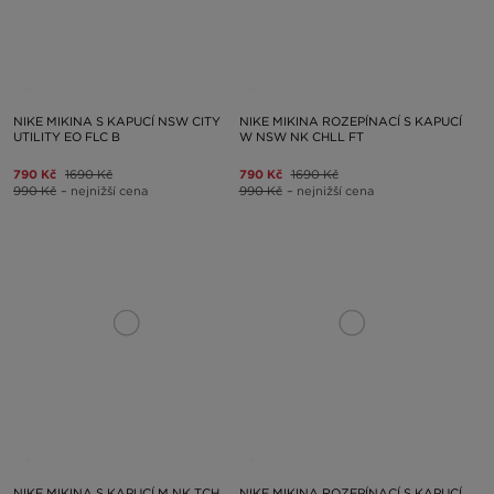
NIKE MIKINA S KAPUCÍ NSW CITY
NIKE MIKINA ROZEPÍNACÍ S KAPUCÍ
UTILITY EO FLC B
W NSW NK CHLL FT
790 Kč
1690 Kč
790 Kč
1690 Kč
990 Kč
– nejnižší cena
990 Kč
– nejnižší cena
NIKE MIKINA S KAPUCÍ M NK TCH
NIKE MIKINA ROZEPÍNACÍ S KAPUCÍ