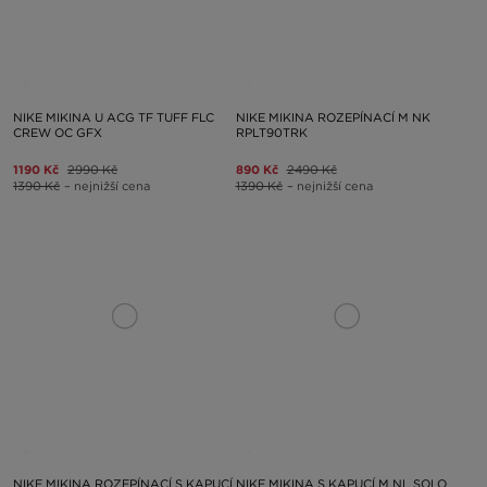
NIKE MIKINA U ACG TF TUFF FLC
NIKE MIKINA ROZEPÍNACÍ M NK
CREW OC GFX
RPLT90TRK
1190 Kč
2990 Kč
890 Kč
2490 Kč
1390 Kč
– nejnižší cena
1390 Kč
– nejnižší cena
NIKE MIKINA ROZEPÍNACÍ S KAPUCÍ
NIKE MIKINA S KAPUCÍ M NL SOLO