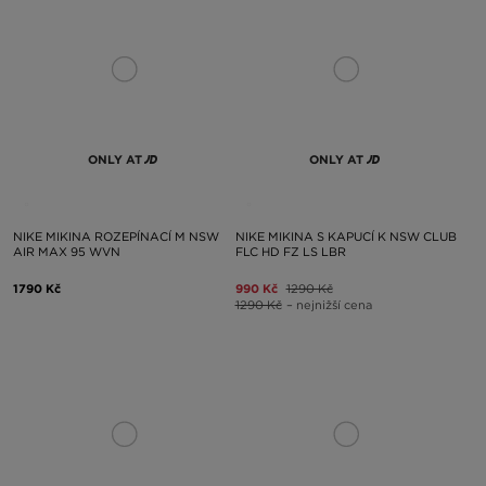
ONLY AT
ONLY AT
NIKE MIKINA ROZEPÍNACÍ M NSW
NIKE MIKINA S KAPUCÍ K NSW CLUB
AIR MAX 95 WVN
FLC HD FZ LS LBR
1790 Kč
990 Kč
1290 Kč
1290 Kč
– nejnižší cena