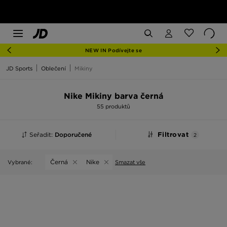
NEW IN Podívejte se
JD Sports
Oblečení
Mikiny
Nike Mikiny barva černá
55 produktů
Seřadit:
Doporučené
Filtrovat
2
Černá
Nike
Vybrané:
Smazat vše