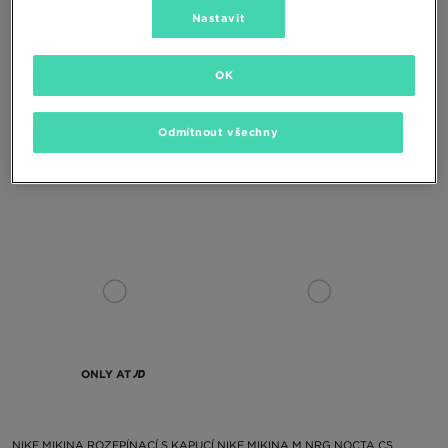
Nastavit
OK
NIKE MIKINA S KAPUCÍ U ACG TUFF
NIKE MIKINA ROZEPÍNACÍ NRG
Odmítnout všechny
FLC HOODIE PO
NOCTA
2890 Kč
3490 Kč
ONLY AT
NIKE MIKINA ROZEPÍNACÍ S KAPUCÍ
NIKE MIKINA M NRG NOCTA CS