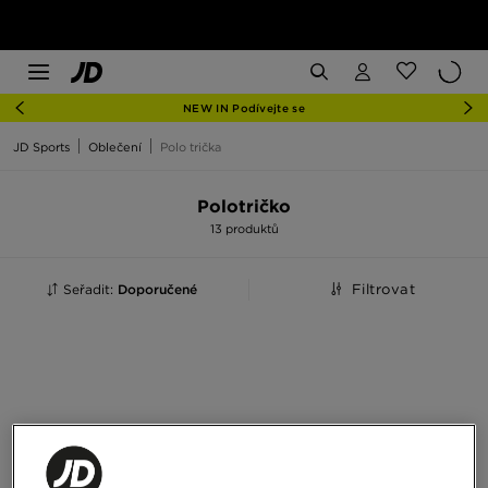
NEW IN Podívejte se
JD Sports
Oblečení
Polo trička
Polotričko
13 produktů
Seřadit:
Doporučené
Filtrovat