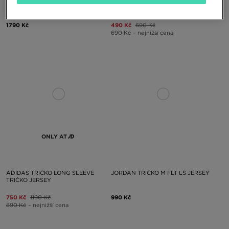
NEW BALANCE MIKINA
MCKENZIE TRIČKO LAGUNA
ROZEPÍNACÍ LS TRIČKO
1790 Kč
490 Kč
690 Kč
690 Kč
– nejnižší cena
ONLY AT
ADIDAS TRIČKO LONG SLEEVE
JORDAN TRIČKO M FLT LS JERSEY
TRIČKO JERSEY
750 Kč
1190 Kč
990 Kč
890 Kč
– nejnižší cena