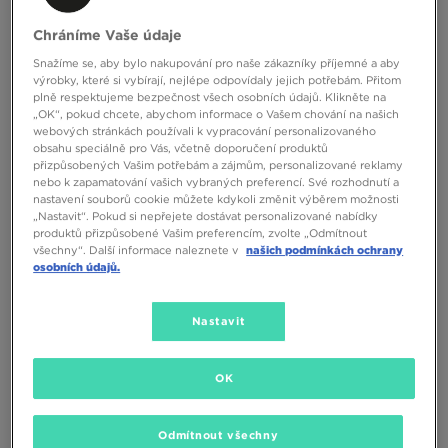
Chráníme Vaše údaje
ONLY AT
ONLY AT
Snažíme se, aby bylo nakupování pro naše zákazníky příjemné a aby
výrobky, které si vybírají, nejlépe odpovídaly jejich potřebám. Přitom
plně respektujeme bezpečnost všech osobních údajů. Klikněte na
„OK“, pokud chcete, abychom informace o Vašem chování na našich
ADIDAS TRIČKO LS TRIČKO SHIRT
NEW BALANCE MIKINA
webových stránkách používali k vypracování personalizovaného
ROZEPÍNACÍ LS TRIČKO
obsahu speciálně pro Vás, včetně doporučení produktů
přizpůsobených Vašim potřebám a zájmům, personalizované reklamy
1099 Kč
1790 Kč
nebo k zapamatování vašich vybraných preferencí. Své rozhodnutí a
nastavení souborů cookie můžete kdykoli změnit výběrem možnosti
„Nastavit“. Pokud si nepřejete dostávat personalizované nabídky
produktů přizpůsobené Vašim preferencím, zvolte „Odmítnout
všechny“. Další informace naleznete v
našich podmínkách ochrany
osobních údajů.
Nastavit
OK
ONLY AT
ONLY AT
Odmítnout všechny