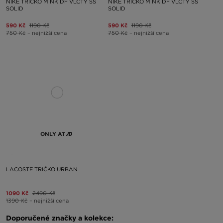
NIKE TRIČKO M NK DF VLCTY SS
NIKE TRIČKO M NK DF VLCTY SS
SOLID
SOLID
590 Kč
1190 Kč
590 Kč
1190 Kč
750 Kč
– nejnižší cena
750 Kč
– nejnižší cena
ONLY AT
LACOSTE TRIČKO URBAN
1090 Kč
2490 Kč
1390 Kč
– nejnižší cena
Doporučené značky a kolekce: