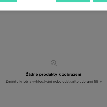
Žádné produkty k zobrazení
Změňte kritéria vyhledávání nebo
odstraňte vybrané filtry