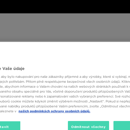
ské
Dámské
Dětské
Doplňky
Značky
ánské
Dámské
Dětské
Doplňky
Značky
Kol
 Vaše údaje
BESTSELLERS
 aby bylo nakupování pro naše zákazníky příjemné a aby výrobky, které si vybírají, 
jejich potřebám. Přitom plně respektujeme bezpečnost všech osobních údajů. Klikn
e, abychom informace o Vašem chování na našich webových stránkách používali k 
vaného obsahu speciálně pro Vás, včetně doporučení produktů přizpůsobených Va
sonalizované reklamy nebo k zapamatování vašich vybraných preferencí. Své rozho
ouborů cookie můžete kdykoli změnit výběrem možnosti „Nastavit“. Pokud si nepřej
vané nabídky produktů přizpůsobené Vašim preferencím, zvolte „Odmítnout všechny
naleznete v
našich podmínkách ochrany osobních údajů.
Značka
Velikost
Barva
tavit
Odmítnout všechny