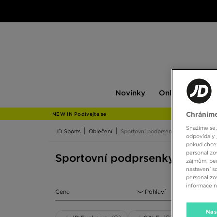
Novinky
Only
Pán
Novinky
Only at JD
P
at
JD
Chráníme
NEW IN Podívejte se
Snažíme se,
JD Sports
Oblečení
Sportovní podprsenky
odpovídaly 
pokud chcet
personalizo
Sportovní podprsenky
zájmům, per
nastavení s
personalizo
informace 
Cena
Pohlaví
Nas