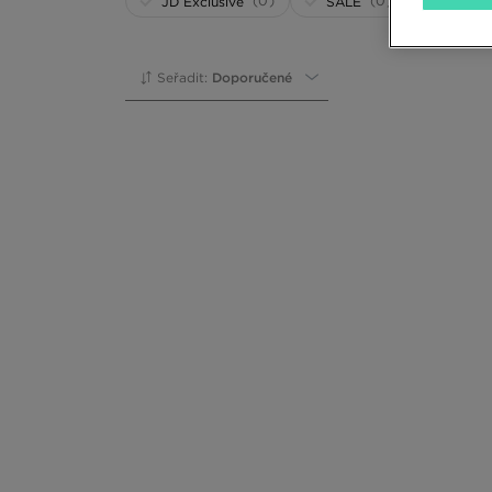
(0)
(0)
JD Exclusive
SALE
Seřadit:
Doporučené