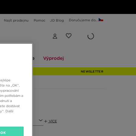
Doručujeme do...
Najít prodejnu
Pomoc
JD Blog
Explore
Výprodej
ekce
Explore
Výprodej
NEWSLETTER
nejlépe
ěte na „OK“,
vypracování
šim potřebám a
dnutí a
ete dostávat
“. Další
VÍCE
OK