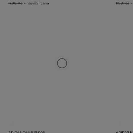
1790 Kč
– nejnižší cena
1190 Kč
–
ADIDAS CAMPUS 00S
ADIDAS H