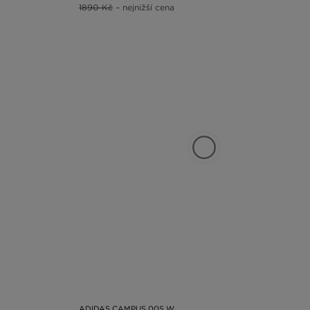
1890 Kč
– nejnižší cena
ADIDAS CAMPUS 00S W