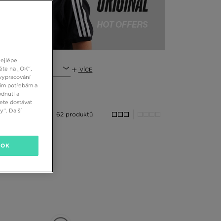
nejlépe
a
ěte na „OK“,
VÍCE
vypracování
šim potřebám a
dnutí a
ete dostávat
“. Další
62 produktů
OK