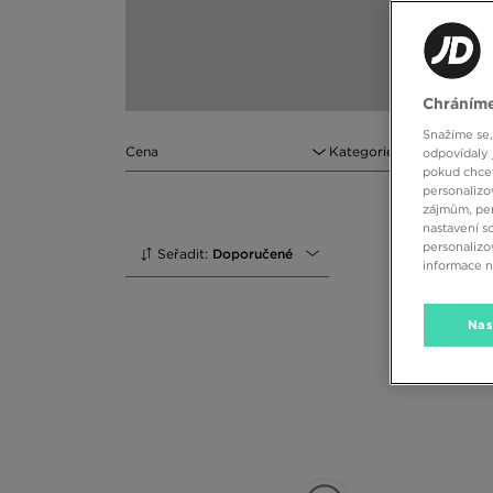
Chráníme
Snažíme se,
Cena
Kategorie
odpovídaly 
pokud chcet
personalizo
zájmům, per
nastavení s
personalizo
Seřadit:
Doporučené
informace 
Nas