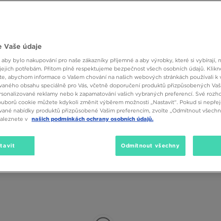
 Vaše údaje
 aby bylo nakupování pro naše zákazníky příjemné a aby výrobky, které si vybírají, 
Podkategorie
Pohlaví
Značk
jejich potřebám. Přitom plně respektujeme bezpečnost všech osobních údajů. Klikn
e, abychom informace o Vašem chování na našich webových stránkách používali k 
vaného obsahu speciálně pro Vás, včetně doporučení produktů přizpůsobených Va
sonalizované reklamy nebo k zapamatování vašich vybraných preferencí. Své rozho
ouborů cookie můžete kdykoli změnit výběrem možnosti „Nastavit“. Pokud si nepřej
vané nabídky produktů přizpůsobené Vašim preferencím, zvolte „Odmítnout všechny
naleznete v
našich podmínkách ochrany osobních údajů.
tavit
Odmítnout všechny