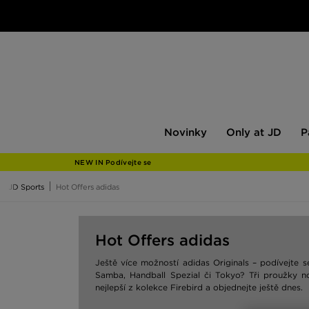
Novinky
Only
Pán
Novinky
Only at JD
P
at
JD
NEW IN Podívejte se
JD Sports
Hot Offers adidas
Hot Offers adidas
Ještě více možností adidas Originals – podívejte
Samba, Handball Spezial či Tokyo? Tři proužky no
nejlepší z kolekce Firebird a objednejte ještě dnes.