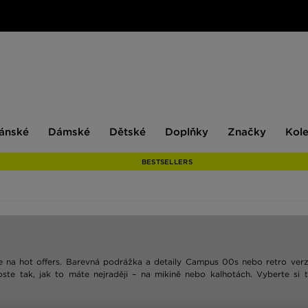
ské
Dámské
Dětské
Doplňky
Značky
ánské
Dámské
Dětské
Doplňky
Značky
Kol
BESTSELLERS
 se na hot offers. Barevná podrážka a detaily Campus 00s nebo retro ver
ste tak, jak to máte nejraději – na mikině nebo kalhotách. Vyberte si 