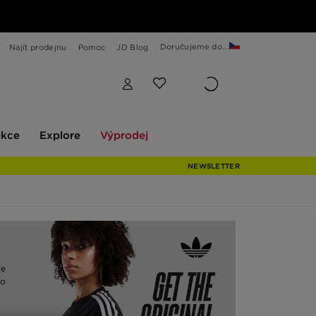
Doručujeme do...
Najít prodejnu
Pomoc
JD Blog
Explore
Výprodej
ekce
Explore
Výprodej
NEWSLETTER
ze
to