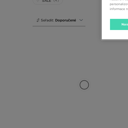
(4)
SALE
personalizo
informace 
Seřadit:
Doporučené
Nas