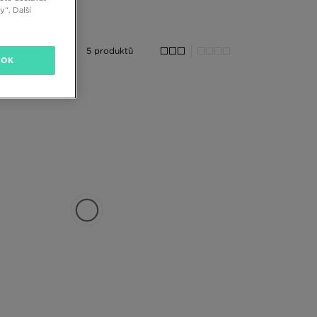
“. Další
5 produktů
OK