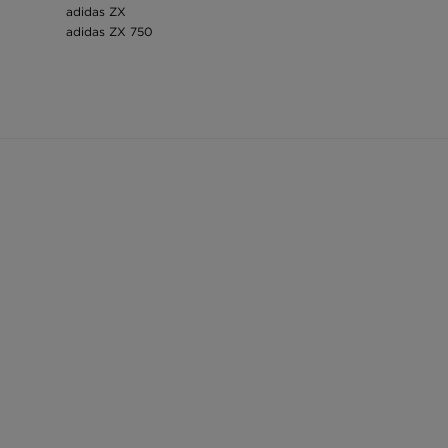
adidas ZX
adidas ZX 750
Boty adidas pánské
Zimní bundy adidas dámské
Mikina adidas pánská