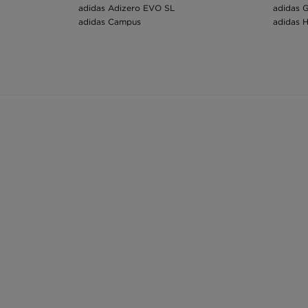
adidas Adizero EVO SL
adidas G
adidas Campus
adidas H
Doporučené kategorie spojené se značkou:
Výprodej adidas
adidas b
adidas Black Friday
Dámské 
adidas mikiny
Pánské b
adidas čepice dámské
Tenisky 
adidas dětské tenisky
adidas t