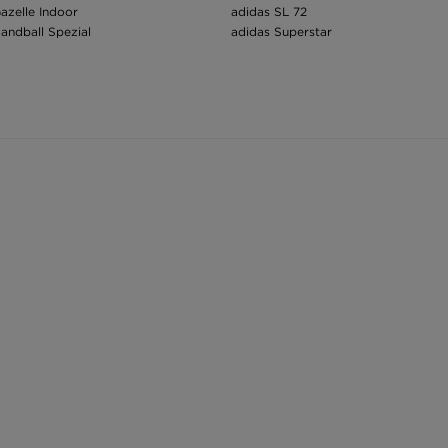
azelle Indoor
adidas SL 72
andball Spezial
adidas Superstar
oty dětské
Batohy adidas
tenisky adidas
adidas ponožky
ílé tenisky adidas
Pánské zimní čepice adidas
adidas pánské
adidas hoodie
ričko dámské
adidas boty dámské