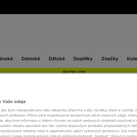
ské
Dámské
Dětské
Doplňky
Značky
ánské
Dámské
Dětské
Doplňky
Značky
Kol
BESTSELLERS
 Vaše údaje
 aby bylo nakupování pro naše zákazníky příjemné a aby výrobky, které si vybírají, 
jejich potřebám. Přitom plně respektujeme bezpečnost všech osobních údajů. Klikn
e, abychom informace o Vašem chování na našich webových stránkách používali k 
Velikost
Barva
vaného obsahu speciálně pro Vás, včetně doporučení produktů přizpůsobených Va
sonalizované reklamy nebo k zapamatování vašich vybraných preferencí. Své rozho
ouborů cookie můžete kdykoli změnit výběrem možnosti „Nastavit“. Pokud si nepřej