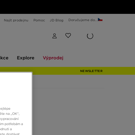
Doručujeme do...
Najít prodejnu
Pomoc
JD Blog
Explore
Výprodej
ekce
Explore
Výprodej
NEWSLETTER
nejlépe
ěte na „OK“,
vypracování
šim potřebám a
dnutí a
ete dostávat