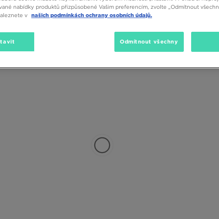
vané nabídky produktů přizpůsobené Vašim preferencím, zvolte „Odmítnout všechny
naleznete v
našich podmínkách ochrany osobních údajů.
tavit
Odmítnout všechny