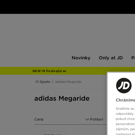
Novinky
Only
Pán
Novinky
Only at JD
P
at
JD
NEW IN Podívejte se
JD Sports
adidas Megaride
adidas Megaride
Chráníme
Snažíme se,
odpovídaly 
pokud chcet
Cena
Pohlaví
personalizo
zájmům, per
nastavení s