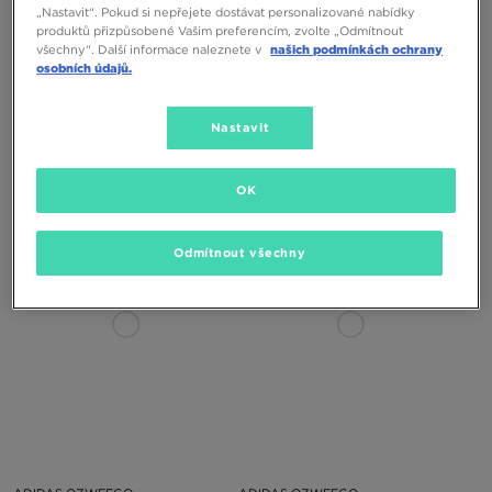
„Nastavit“. Pokud si nepřejete dostávat personalizované nabídky
produktů přizpůsobené Vašim preferencím, zvolte „Odmítnout
všechny“. Další informace naleznete v
našich podmínkách ochrany
osobních údajů.
Nastavit
ADIDAS OZWEEGO
ADIDAS OZWEEGO J
OK
2890 Kč
2190 Kč
Odmítnout všechny