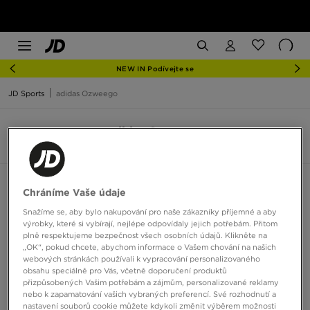
NEW IN Podívejte se
JD Sports
adidas Ozweego
adidas Ozweego
5 produktů
Seřadit:
Doporučené
Filtrovat
Chráníme Vaše údaje
Snažíme se, aby bylo nakupování pro naše zákazníky příjemné a aby
výrobky, které si vybírají, nejlépe odpovídaly jejich potřebám. Přitom
plně respektujeme bezpečnost všech osobních údajů. Klikněte na
„OK“, pokud chcete, abychom informace o Vašem chování na našich
webových stránkách používali k vypracování personalizovaného
obsahu speciálně pro Vás, včetně doporučení produktů
přizpůsobených Vašim potřebám a zájmům, personalizované reklamy
nebo k zapamatování vašich vybraných preferencí. Své rozhodnutí a
nastavení souborů cookie můžete kdykoli změnit výběrem možnosti