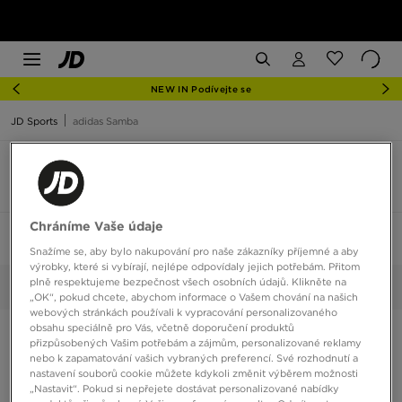
NEW IN Podívejte se
JD Sports
adidas Samba
adidas Samba velikost 44 2/3
4 produkty
Chráníme Vaše údaje
Seřadit:
Doporučené
Filtrovat
1
Snažíme se, aby bylo nakupování pro naše zákazníky příjemné a aby
výrobky, které si vybírají, nejlépe odpovídaly jejich potřebám. Přitom
plně respektujeme bezpečnost všech osobních údajů. Klikněte na
44 2/3
Vybrané:
Smazat vše
„OK“, pokud chcete, abychom informace o Vašem chování na našich
webových stránkách používali k vypracování personalizovaného
obsahu speciálně pro Vás, včetně doporučení produktů
přizpůsobených Vašim potřebám a zájmům, personalizované reklamy
nebo k zapamatování vašich vybraných preferencí. Své rozhodnutí a
nastavení souborů cookie můžete kdykoli změnit výběrem možnosti
„Nastavit“. Pokud si nepřejete dostávat personalizované nabídky