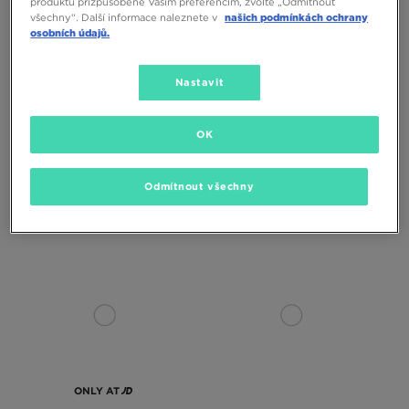
produktů přizpůsobené Vašim preferencím, zvolte „Odmítnout
všechny“. Další informace naleznete v
našich podmínkách ochrany
osobních údajů.
Nastavit
OK
ADIDAS SAMBA OG
ADIDAS SAMBA OG
Odmítnout všechny
2590 Kč
2590 Kč
ONLY AT