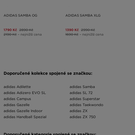
ADIDAS SAMBA OG
ADIDAS SAMBA XLG
1790 Kč
2890 Kč
1390 Kč
2990 Kč
2190 Kč
– nejnižší cena
1690 Kč
– nejnižší cena
Doporučené kolekce spojené se značkou:
adidas Adilette
adidas Samba
adidas Adizero EVO SL
adidas SL 72
adidas Campus
adidas Superstar
adidas Gazelle
adidas Taekwondo
adidas Gazelle Indoor
adidas ZX
adidas Handball Spezial
adidas ZX 750
Doporučené kategorie spojené se značkou: