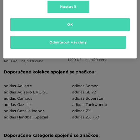
Nastavit
OK
ADIDAS SUPERSTAR WINTER TREK
ADIDAS SUPERSTAR WINTER TREK
Odmítnout všechny
J
J
1390 Kč
2390 Kč
1390 Kč
2390 Kč
1490 Kč
– nejnižší cena
1490 Kč
– nejnižší cena
Doporučené kolekce spojené se značkou:
adidas Adilette
adidas Samba
adidas Adizero EVO SL
adidas SL 72
adidas Campus
adidas Superstar
adidas Gazelle
adidas Taekwondo
adidas Gazelle Indoor
adidas ZX
adidas Handball Spezial
adidas ZX 750
Doporučené kategorie spojené se značkou: