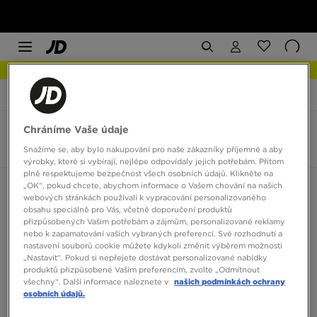
NEW IN Podívejte se
JD Sports
adidas Superstar Winter Trek
Chráníme Vaše údaje
adidas Superstar Winter Trek
2 produkty
Snažíme se, aby bylo nakupování pro naše zákazníky příjemné a aby
výrobky, které si vybírají, nejlépe odpovídaly jejich potřebám. Přitom
plně respektujeme bezpečnost všech osobních údajů. Klikněte na
„OK“, pokud chcete, abychom informace o Vašem chování na našich
Seřadit:
Doporučené
Filtrovat
webových stránkách používali k vypracování personalizovaného
obsahu speciálně pro Vás, včetně doporučení produktů
přizpůsobených Vašim potřebám a zájmům, personalizované reklamy
nebo k zapamatování vašich vybraných preferencí. Své rozhodnutí a
nastavení souborů cookie můžete kdykoli změnit výběrem možnosti
„Nastavit“. Pokud si nepřejete dostávat personalizované nabídky
produktů přizpůsobené Vašim preferencím, zvolte „Odmítnout
všechny“. Další informace naleznete v
našich podmínkách ochrany
osobních údajů.